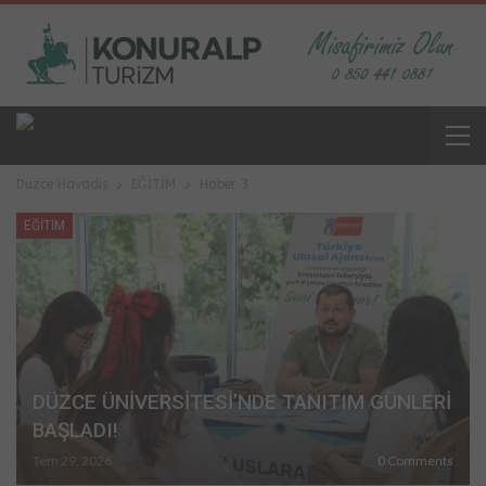
Düzce Havadis
EĞİTİM
Haber 3
EĞİTİM
DÜZCE ÜNİVERSİTESİ’NDE TANITIM GÜNLERİ
BAŞLADI!
Tem 29, 2026
0 Comments