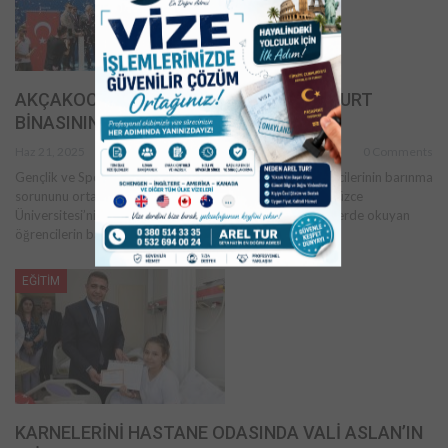
AKÇAKOCA’DA ÖĞRENCİLER İÇİN YENİ YURT
BİNASININ TEMELİ ATILDI!
Haz 21, 2025
0 Comments
Gençlik ve Spor Bakanlığı, Akçakoca’da üniversite öğrencilerinin barınma
sorununu ortadan kaldırmak için yurt inşasına başladı. Düzce
Üniversitesi’nin Akçakoca yerleşkesinde yer alan bölümlerde okuyan
öğrencilerin barınma…
EĞİTİM
KARNELERİNİ HASTANE ODASINDA VALİ ASLAN’IN