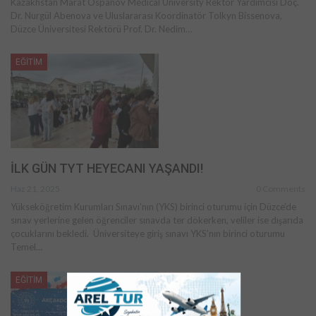
Kazakhstan Marat Ospanov Medical University Rektör Yardımcısı Doç.
Dr. Nurgül Abenova ve Uluslararası Koordinatör Tolkyn Bissenova,
Düzce Üniversitesi Rektörü Prof. Dr. Nedim…
EĞİTİM
İLK GÜN TYT HEYECANI YAŞANDI!
Haz 21, 2025
0 Comments
Yükseköğretim Kurumları Sınavı’nın (YKS) birinci oturumu için Düzce’de
sınav yerlerine gelen öğrenciler sınavda ter dökerken, veliler ise dışarıda
çocuklarını bekledi. Üniversiteye giriş sınavı YKS’nın birinci oturumu
Temel…
EĞİTİM