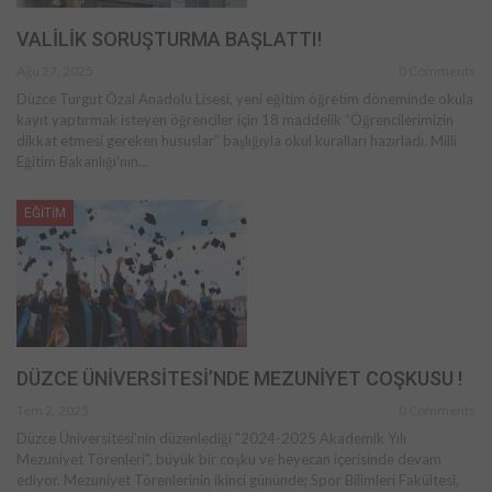
VALİLİK SORUŞTURMA BAŞLATTI!
Ağu 27, 2025
0 Comments
Düzce Turgut Özal Anadolu Lisesi, yeni eğitim öğretim döneminde okula
kayıt yaptırmak isteyen öğrenciler için 18 maddelik “Öğrencilerimizin
dikkat etmesi gereken hususlar” başlığıyla okul kuralları hazırladı. Milli
Eğitim Bakanlığı'nın…
EĞİTİM
DÜZCE ÜNİVERSİTESİ’NDE MEZUNİYET COŞKUSU !
Tem 2, 2025
0 Comments
Düzce Üniversitesi’nin düzenlediği "2024-2025 Akademik Yılı
Mezuniyet Törenleri", büyük bir coşku ve heyecan içerisinde devam
ediyor. Mezuniyet Törenlerinin ikinci gününde; Spor Bilimleri Fakültesi,