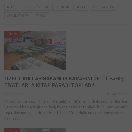
ASAYİŞ
DÜZCE GÜNDEMİ
EKONOMİ
GENEL
KORONA VİRÜS
SAĞLIK & YAŞAM
SİYASET
EĞİTİM
ÖZEL OKULLAR BAKANLIK KARARINI DELDİ; FAHİŞ
FİYATLARLA KİTAP PARASI TOPLADI!
Eyl 10, 2025
0 Comments
Düzce'deki bir çok özel okul Bakanlığın aldığı kararı dinlemedi, velilerden
yardımcı kitap adı altında fahiş fiyatlarla ücret topladı. Bu durum velilerin
tepkisine neden olurken İl Milli Eğitim Müdürlüğü'nün de konuya sessiz
kalması…