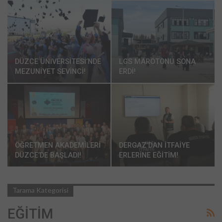
DÜZCE ÜNİVERSİTESİ’NDE
LGS MAROTONU SONA
MEZUNİYET SEVİNCİ!
ERDİ!
ÖĞRETMEN AKADEMİLERİ
DERGAZ’DAN İTFAİYE
DÜZCE’DE BAŞLADI!
ERLERİNE EĞİTİM!
Tarama Kategorisi
EĞİTİM