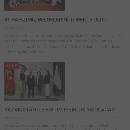
41 HAFIZIMIZ BELGELERİNİ TÖRENLE OLDU!
Haz 30, 2025
0 Comments
Düzce Hafız Hasan Erkek Kur’an Kursu’nda hafızlıklarını tamamlayan 41
genç için icazet töreninde belgelerini aldı. Merkez Büyük Cami’de
düzenlenen icazet törenine Düzce Valisi Selçuk Aslan, Düzce Müftüsü
Osman Aydın, hafız olan…
EĞİTİM
KAZAKİSTAN İLE EĞİTİM İŞBİRLİĞİ YAĞILACAK!
Haz 26, 2025
0 Comments
Düzce Üniversitesi’nin uluslararası iş birliği ortaklarından West