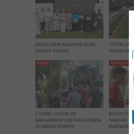
KADINLARIN BAŞARISI GÜNE
TÜTÜN TAR
DAMGA VURDU!
YAŞAM ALA
ASAYİŞ
DÜZCE GÜNDE
OTİZMLİ ÇOCUK VE
DÜZCE İTFA
BABAANNESİ SÜS HAVUZUNDA
TAKILAN ‘B
ÖLÜMDEN DÖNDÜ!
KURTARDI!