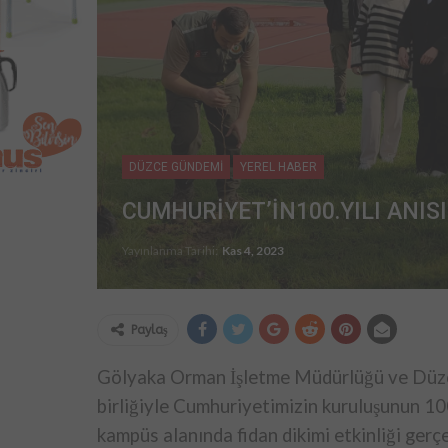
DÜZCE GÜNDEMİ
YEREL HABER
CUMHURİYET’İN100.YILI ANI
Yayınlanma Tarihi:
Kas 4, 2023
Paylaş
Gölyaka Orman İşletme Müdürlüğü ve Düzc
birliğiyle Cumhuriyetimizin kuruluşunun 10
kampüs alanında fidan dikimi etkinliği gerçek