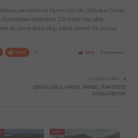
okulu personeli ve öğrencileri ile Gölyaka Orman
 düzenlenen etkinlikte 100 fidan toprakla
em de çevre duyarlılığı adına önemli bir sosyal
ReddIt
3.514
0 Comments
SONRAKI HABER
ŞENGÜLOĞLU; PARSEL PARSEL TÜM DÜZCE
GÜZELLEŞİYOR!
Mİ
ASAYİŞ