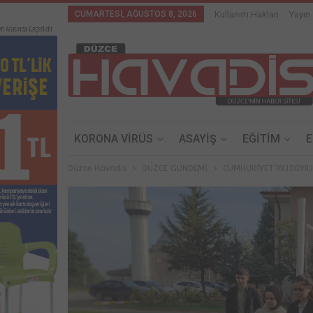
CUMARTESI, AĞUSTOS 8, 2026
Kullanım Hakları
Yayın 
KORONA VİRÜS
ASAYİŞ
EĞİTİM
Düzce Havadis
DÜZCE GÜNDEMİ
CUMHURİYET’İN100.YIL