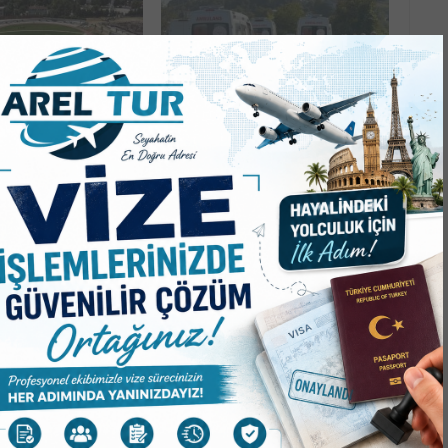
LASINDAN, SOSYAL
TIRLA ÇARPIŞAN OTOMOBİL
NINA!
TAKLA ATTI! 4 YARALI!
Mİ
SPOR
İYESİ OLTAYA
SPORUN YENİ ADRESİ MERKEZ
ATAĞAN KUŞU’NU
PARK!