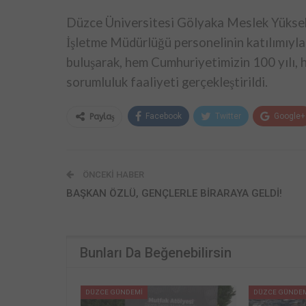
Düzce Üniversitesi Gölyaka Meslek Yüksek
İşletme Müdürlüğü personelinin katılımıyla
buluşarak, hem Cumhuriyetimizin 100 yılı, h
sorumluluk faaliyeti gerçekleştirildi.
Facebook
Twitter
Google+
Paylaş
ÖNCEKI HABER
BAŞKAN ÖZLÜ, GENÇLERLE BİRARAYA GELDİ!
Bunları Da Beğenebilirsin
DÜZCE GÜNDEMİ
DÜZCE GÜNDE