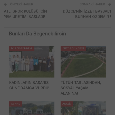
ÖNCEKI HABER
SONRAKI HABER
ATLI SPOR KULÜBÜ İÇİN
DÜZCE’NİN İZZET BAYSAL’I
YEM ÜRETİMİ BAŞLADI!
BURHAN ÖZDEMİR !
Bunları Da Beğenebilirsin
DÜZCE GÜNDEMİ
DÜZCE GÜNDEMİ
KADINLARIN BAŞARISI
TÜTÜN TARLASINDAN,
GÜNE DAMGA VURDU!
SOSYAL YAŞAM
ALANINA!
ASAYİŞ
ASAYİŞ