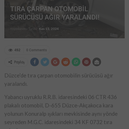
TIRA ÇARPAN OTOMOBİL
SÜRÜCÜSÜ AĞIR YARALANDI!
Yayınlanma Tarihi:
Kas 15, 2024
492
0 Comments
Paylaş
Düzce’de tıra çarpan otomobilin sürücüsü ağır
yaralandı.
Yabancı uyruklu R.R.B. idaresindeki 06 CTR 436
plakalı otomobil, D-655 Düzce-Akçakoca kara
yolunun Konuralp ışıkları mevkisinde aynı yönde
seyreden M.G.C. idaresindeki 34 KF 0732 tıra