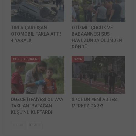
TIRLA ÇARPIŞAN
OTİZMLİ ÇOCUK VE
OTOMOBİL TAKLA ATTI!
BABAANNESİ SÜS
4 YARALI!
HAVUZUNDA ÖLÜMDEN
DÖNDÜ!
DÜZCE GÜNDEMİ
SPOR
DÜZCE İTFAİYESİ OLTAYA
SPORUN YENİ ADRESİ
TAKILAN ‘BATAĞAN
MERKEZ PARK!
KUŞU’NU KURTARDI!
GERI
İLERI