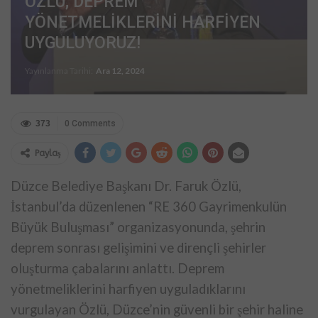
ÖZLÜ; DEPREM
YÖNETMELİKLERİNİ HARFİYEN
UYGULUYORUZ!
Yayınlanma Tarihi:
Ara 12, 2024
373
0 Comments
Paylaş
Düzce Belediye Başkanı Dr. Faruk Özlü,
İstanbul’da düzenlenen “RE 360
Gayrimenkulün
Büyük Buluşması” organizasyonunda, şehrin
deprem sonrası
gelişimini ve dirençli şehirler
oluşturma çabalarını anlattı. Deprem
yönetmeliklerini harfiyen uyguladıklarını
vurgulayan Özlü, Düzce’nin
güvenli bir şehir haline