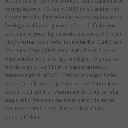
belediyeyiz. En son versiyonuna kadar takip
ediyor
ve uyguluyoruz. 23 Kasım 2022’de 6,0 şiddetinde
bir deprem oldu.
Düzce’de bir tek can kaybı olmadı.
Bu doğru yolda olduğumuzu gösterdi.
Daha önce
savunma ve güvenliğimizin ülkemiz için çok önemli
olduğunu her
toplantıda ifade ederdim. Çünkü ben
savunma teknolojileri uzmanıyım.
Fakat 6 Şubat
depreminden sonra görüşlerim değişti. 6 Şubat’ta
meydana
gelen ve 11 ilimizi kapsayan büyük
depremde gittik, gördük. Gerçekten
bugün bizler
için en önemli konu doğal afetlere ve depremlere
karşı
dirençli şehirler oluşturmak. Dirençli şehirler
bugünkü konferansın
başlıkları içerisinde de var.
Ben toplantımızın hayırlara vesile
olmasını
diliyorum” dedi.