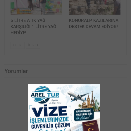
5 LİTRE ATIK YAĞ
KONURALP KAZILARINA
KARŞILIĞI 1 LİTRE YAĞ
DESTEK DEVAM EDİYOR!
HEDİYE!
GERI
İLERI
Yorumlar