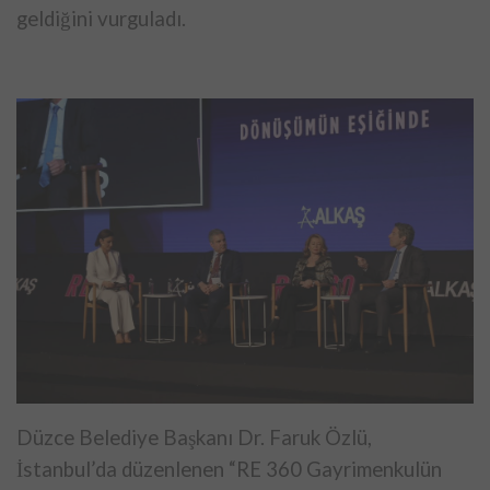
geldiğini vurguladı.
Düzce Belediye Başkanı Dr. Faruk Özlü,
İstanbul’da düzenlenen “RE 360
Gayrimenkulün