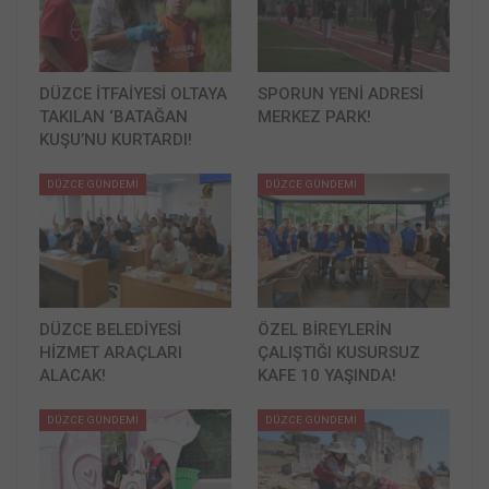
DÜZCE İTFAİYESİ OLTAYA
SPORUN YENİ ADRESİ
TAKILAN ‘BATAĞAN
MERKEZ PARK!
KUŞU’NU KURTARDI!
DÜZCE GÜNDEMİ
DÜZCE GÜNDEMİ
DÜZCE BELEDİYESİ
ÖZEL BİREYLERİN
HİZMET ARAÇLARI
ÇALIŞTIĞI KUSURSUZ
ALACAK!
KAFE 10 YAŞINDA!
DÜZCE GÜNDEMİ
DÜZCE GÜNDEMİ