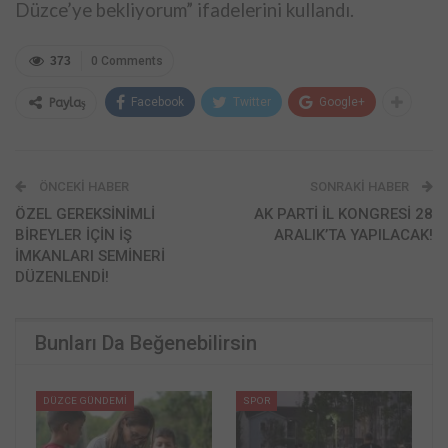
Düzce’ye bekliyorum” ifadelerini kullandı.
373
0 Comments
Facebook
Twitter
Google+
Paylaş
ÖNCEKI HABER
SONRAKI HABER
ÖZEL GEREKSİNİMLİ
AK PARTİ İL KONGRESİ 28
BİREYLER İÇİN İŞ
ARALIK’TA YAPILACAK!
İMKANLARI SEMİNERİ
DÜZENLENDİ!
Bunları Da Beğenebilirsin
DÜZCE GÜNDEMİ
SPOR