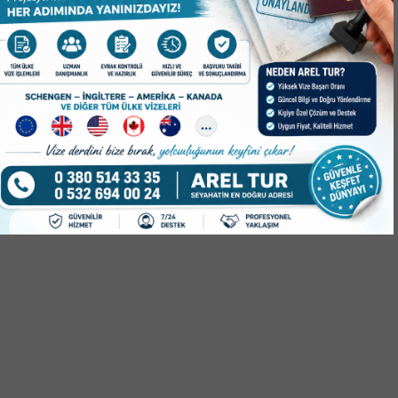
İYESİ OLTAYA
SPORUN YENİ ADRESİ MERKEZ
ATAĞAN KUŞU’NU
PARK!