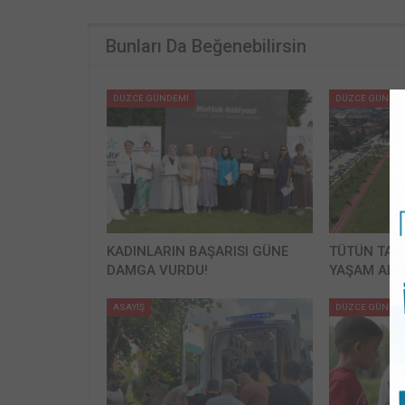
Bunları Da Beğenebilirsin
DÜZCE GÜNDEMİ
DÜZCE GÜNDE
KADINLARIN BAŞARISI GÜNE
TÜTÜN TAR
DAMGA VURDU!
YAŞAM ALA
ASAYİŞ
DÜZCE GÜNDE