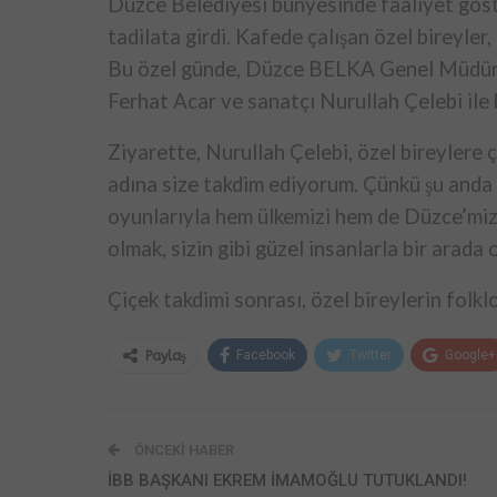
Düzce Belediyesi bünyesinde faaliyet gös
tadilata girdi. Kafede çalışan özel bireyler,
Bu özel günde, Düzce BELKA Genel Müdürü
Ferhat Acar ve sanatçı Nurullah Çelebi ile b
Ziyarette, Nurullah Çelebi, özel bireylere 
adına size takdim ediyorum. Çünkü şu anda ç
oyunlarıyla hem ülkemizi hem de Düzce’mizi
olmak, sizin gibi güzel insanlarla bir arada o
Çiçek takdimi sonrası, özel bireylerin folklo
Facebook
Twitter
Google+
Paylaş
ÖNCEKI HABER
İBB BAŞKANI EKREM İMAMOĞLU TUTUKLANDI!