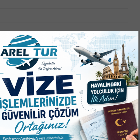
Mİ
ASAYİŞ
LASINDAN, SOSYAL
TIRLA ÇARPIŞAN OTOMOBİL
NINA!
TAKLA ATTI! 4 YARALI!
Mİ
SPOR