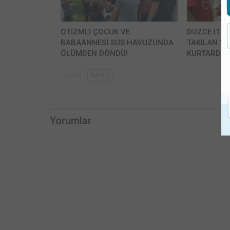
OTİZMLİ ÇOCUK VE
DÜZCE İTFA
BABAANNESİ SÜS HAVUZUNDA
TAKILAN ‘B
ÖLÜMDEN DÖNDÜ!
KURTARDI!
GERI
İLERI
Yorumlar