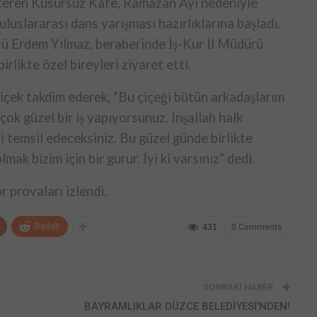
teren Kusursuz Kafe, Ramazan Ayı nedeniyle
 uluslararası dans yarışması hazırlıklarına başladı.
 Erdem Yılmaz, beraberinde İş-Kur İl Müdürü
irlikte özel bireyleri ziyaret etti.
çiçek takdim ederek, “Bu çiçeği bütün arkadaşlarım
ok güzel bir iş yapıyorsunuz. İnşallah halk
 temsil edeceksiniz. Bu güzel günde birlikte
lmak bizim için bir gurur. İyi ki varsınız” dedi.
r provaları izlendi.
ReddIt
431
0 Comments
SONRAKI HABER
BAYRAMLIKLAR DÜZCE BELEDİYESİ’NDEN!