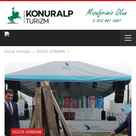
Düzce Havadis
DÜZCE GÜNDEMİ
DÜZCE GÜNDEMİ