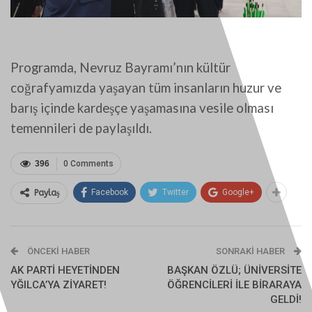
Programda, Nevruz Bayramı’nın kültür
coğrafyamızda yaşayan tüm insanların huzur ve
barış içinde kardeşçe yaşamasına vesile olması
temennileri de paylaşıldı.
396
0 Comments
Facebook
Twitter
Google+
Paylaş
ÖNCEKI HABER
SONRAKI HABER
AK PARTİ HEYETİNDEN
BAŞKAN ÖZLÜ; ÜNİVERSİTE
YĞILCA’YA ZİYARET!
ÖĞRENCİLERİ İLE BİRARAYA
GELDİ!