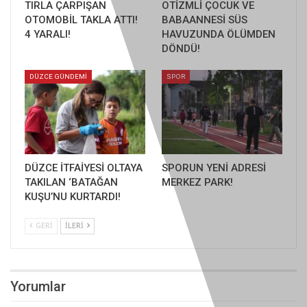
TIRLA ÇARPIŞAN
OTİZMLİ ÇOCUK VE
OTOMOBİL TAKLA ATTI!
BABAANNESİ SÜS
4 YARALI!
HAVUZUNDA ÖLÜMDEN
DÖNDÜ!
DÜZCE GÜNDEMİ
SPOR
DÜZCE İTFAİYESİ OLTAYA
SPORUN YENİ ADRESİ
TAKILAN ‘BATAĞAN
MERKEZ PARK!
KUŞU’NU KURTARDI!
GERI
İLERI
Yorumlar