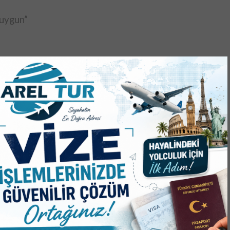
 uygun”
eyen Yavaş, Ankara’da 210 bin dar gelirli aileye
 verdiklerini duyurdu. “Hükümet emekliye 4 bin TL
k bir bütçeyle biz daha fazlasını yapıyoruz.
geniş bir destek programı uyguluyoruz. Düzce’de
nkara’da nasıl destek oluyorsak, burada da
ı.
ReddIt
1.287
0 Comments
SONRAKI HABER
MİNİKLER HÜNERLERİNİ SERGİLEDİ!