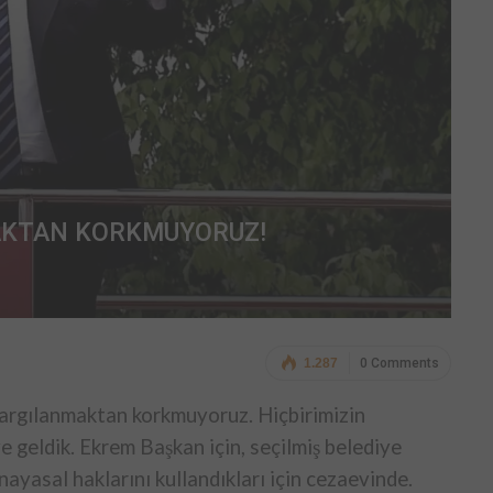
AKTAN KORKMUYORUZ!
1.287
0 Comments
argılanmaktan korkmuyoruz. Hiçbirimizin
 geldik. Ekrem Başkan için, seçilmiş belediye
nayasal haklarını kullandıkları için cezaevinde.