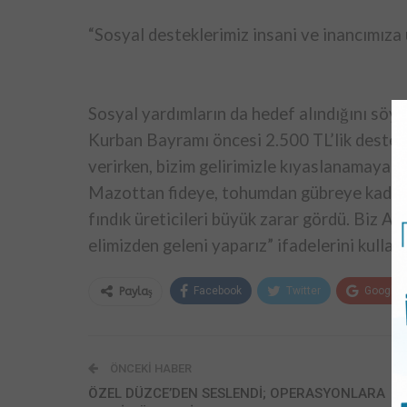
“Sosyal desteklerimiz insani ve inancımıza
Sosyal yardımların da hedef alındığını söyl
Kurban Bayramı öncesi 2.500 TL’lik destek
verirken, bizim gelirimizle kıyaslanamayaca
Mazottan fideye, tohumdan gübreye kadar 
fındık üreticileri büyük zarar gördü. Biz A
elimizden geleni yaparız” ifadelerini kulland
Facebook
Twitter
Google+
Paylaş
ÖNCEKI HABER
ÖZEL DÜZCE’DEN SESLENDİ; OPERASYONLARA