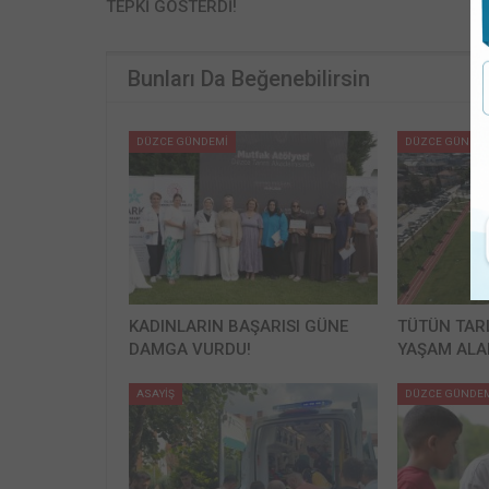
TEPKİ GÖSTERDİ!
Bunları Da Beğenebilirsin
DÜZCE GÜNDEMİ
DÜZCE GÜNDE
KADINLARIN BAŞARISI GÜNE
TÜTÜN TAR
DAMGA VURDU!
YAŞAM ALA
ASAYİŞ
DÜZCE GÜNDE