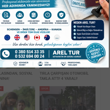
Mİ
ASAYİŞ
LASINDAN, SOSYAL
TIRLA ÇARPIŞAN OTOMOBİL
NINA!
TAKLA ATTI! 4 YARALI!
Mİ
SPOR