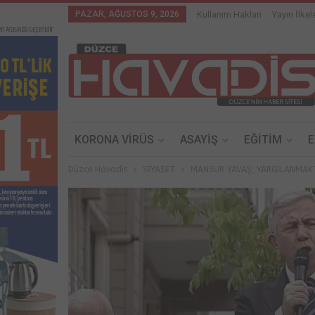
PAZAR, AĞUSTOS 9, 2026
Kullanım Hakları
Yayın İlkele
KORONA VİRÜS
ASAYİŞ
EĞİTİM
Düzce Havadis
SİYASET
MANSUR YAVAŞ; YARGILANMA