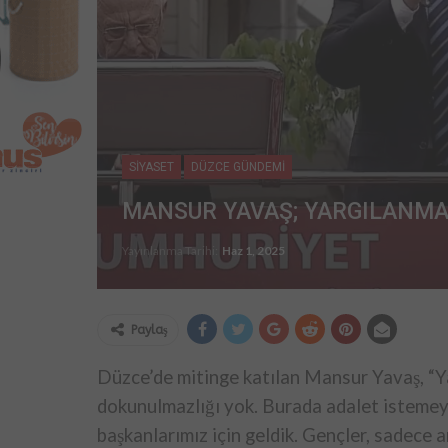
SİYASET
DÜZCE GÜNDEMİ
MANSUR YAVAŞ; YARGILANM
Yayınlanma Tarihi:
Haz 1, 2025
Paylaş
Düzce’de mitinge katılan Mansur Yavaş, “Y
dokunulmazlığı yok. Burada adalet istemeye
başkanlarımız için geldik. Gençler, sadece a