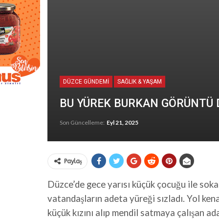
DÜZCE GÜNDEMİ
SAĞLIK & YAŞAM
BU YÜREK BURKAN GÖRÜNTÜ D
Son Güncelleme:
Eyl 21, 2025
Paylaş
Düzce’de gece yarısı küçük çocuğu ile sok
vatandaşların adeta yüreği sızladı. Yol ke
küçük kızını alıp mendil satmaya çalışan a