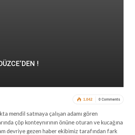
ÜZCE’DEN !
1.042
0 Comments
akta mendil satmaya çalışan adamı gören
narında çöp konteynırının önüne oturan ve kucağına
dam devriye gezen haber ekibimiz tarafından fark