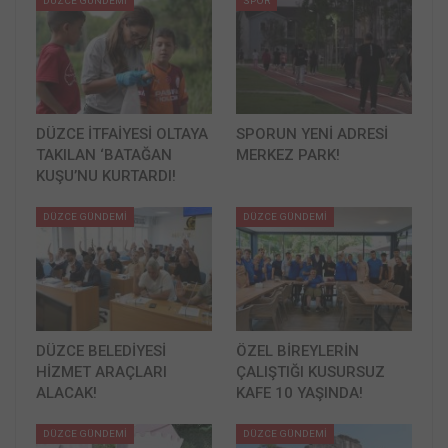
DÜZCE GÜNDEMİ
SPOR
DÜZCE İTFAİYESİ OLTAYA
SPORUN YENİ ADRESİ
TAKILAN ‘BATAĞAN
MERKEZ PARK!
KUŞU’NU KURTARDI!
DÜZCE GÜNDEMİ
DÜZCE GÜNDEMİ
DÜZCE BELEDİYESİ
ÖZEL BİREYLERİN
HİZMET ARAÇLARI
ÇALIŞTIĞI KUSURSUZ
ALACAK!
KAFE 10 YAŞINDA!
DÜZCE GÜNDEMİ
DÜZCE GÜNDEMİ