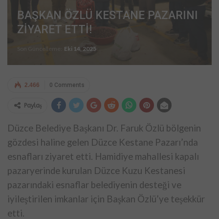
BAŞKAN ÖZLÜ KESTANE PAZARINI
ZİYARET ETTİ!
Son Güncelleme:
Eki 14, 2025
2.466
0 Comments
Paylaş
Düzce Belediye Başkanı Dr. Faruk Özlü bölgenin
gözdesi haline gelen Düzce Kestane Pazarı’nda
esnafları ziyaret etti. Hamidiye mahallesi kapalı
pazaryerinde kurulan Düzce Kuzu Kestanesi
pazarındaki esnaflar belediyenin desteği ve
iyileştirilen imkanlar için Başkan Özlü’ye teşekkür
etti.