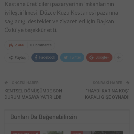
Kestane üreticileri pazaryerinin imkanlarının
iyileştirilmesi, Düzce Kuzu Kestanesi pazarına
sağladığı destekler ve ziyaretleri için Başkan
Özlü’ye teşekkür etti.
2.466
0 Comments
Facebook
Twitter
Google+
Paylaş
ÖNCEKI HABER
SONRAKI HABER
KENTSEL DÖNÜŞÜMDE SON
“HAYDİ KARINA KOŞ”
DURUM MASAYA YATIRILDI!
KAPALI GİŞE OYNADI!
Bunları Da Beğenebilirsin