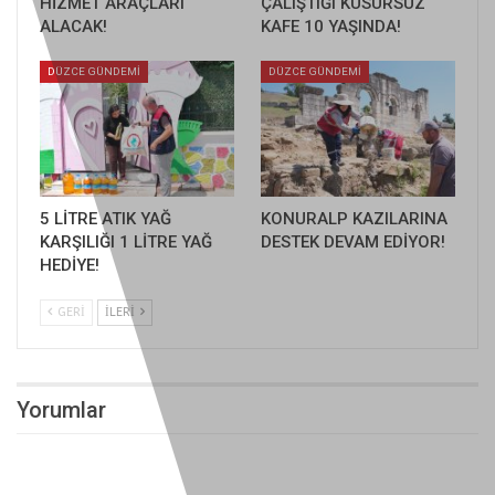
HİZMET ARAÇLARI
ÇALIŞTIĞI KUSURSUZ
ALACAK!
KAFE 10 YAŞINDA!
DÜZCE GÜNDEMİ
DÜZCE GÜNDEMİ
5 LİTRE ATIK YAĞ
KONURALP KAZILARINA
KARŞILIĞI 1 LİTRE YAĞ
DESTEK DEVAM EDİYOR!
HEDİYE!
GERI
İLERI
Yorumlar