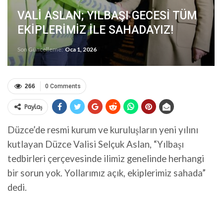
VALİ ASLAN; YILBAŞI GECESİ TÜM
EKİPLERİMİZ İLE SAHADAYIZ!
Son Güncelleme:
Oca 1, 2026
266
0 Comments
Paylaş
Düzce’de resmi kurum ve kuruluşların yeni yılını
kutlayan Düzce Valisi Selçuk Aslan, “Yılbaşı
tedbirleri çerçevesinde ilimiz genelinde herhangi
bir sorun yok. Yollarımız açık, ekiplerimiz sahada”
dedi.