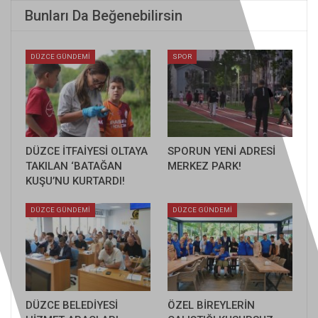
Bunları Da Beğenebilirsin
DÜZCE GÜNDEMİ
SPOR
DÜZCE İTFAİYESİ OLTAYA
SPORUN YENİ ADRESİ
TAKILAN ‘BATAĞAN
MERKEZ PARK!
KUŞU’NU KURTARDI!
DÜZCE GÜNDEMİ
DÜZCE GÜNDEMİ
DÜZCE BELEDİYESİ
ÖZEL BİREYLERİN