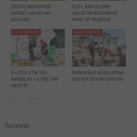
DÜZCE BELEDİYESİ
ÖZEL BİREYLERİN
HİZMET ARAÇLARI
ÇALIŞTIĞI KUSURSUZ
ALACAK!
KAFE 10 YAŞINDA!
DÜZCE GÜNDEMİ
DÜZCE GÜNDEMİ
5 LİTRE ATIK YAĞ
KONURALP KAZILARINA
KARŞILIĞI 1 LİTRE YAĞ
DESTEK DEVAM EDİYOR!
HEDİYE!
GERI
İLERI
Yorumlar