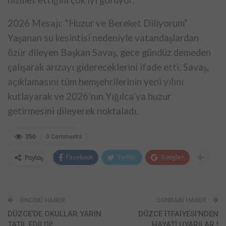
2026 Mesajı: “Huzur ve Bereket Diliyorum”
Yaşanan su kesintisi nedeniyle vatandaşlardan
özür dileyen Başkan Savaş, gece gündüz demeden
çalışarak arızayı gidereceklerini ifade etti. Savaş,
açıklamasını tüm hemşehrilerinin yeni yılını
kutlayarak ve 2026’nın Yığılca’ya huzur
getirmesini dileyerek noktaladı.
350
0 Comments
Facebook
Twitter
Google+
Paylaş
ÖNCEKI HABER
SONRAKI HABER
DÜZCE’DE OKULLAR YARIN
DÜZCE İTFAİYESİ’NDEN
TATİL EDİLDİ!
HAYATİ UYARILAR !