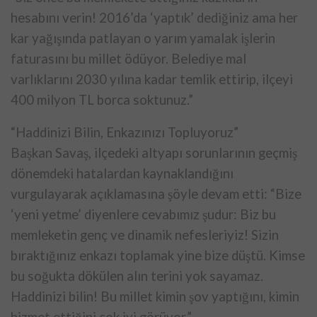
hesabını verin! 2016’da ‘yaptık’ dediğiniz ama her
kar yağışında patlayan o yarım yamalak işlerin
faturasını bu millet ödüyor. Belediye mal
varlıklarını 2030 yılına kadar temlik ettirip, ilçeyi
400 milyon TL borca soktunuz.”
“Haddinizi Bilin, Enkazınızı Topluyoruz”
Başkan Savaş, ilçedeki altyapı sorunlarının geçmiş
dönemdeki hatalardan kaynaklandığını
vurgulayarak açıklamasına şöyle devam etti: “Bize
‘yeni yetme’ diyenlere cevabımız şudur: Biz bu
memleketin genç ve dinamik nefesleriyiz! Sizin
bıraktığınız enkazı toplamak yine bize düştü. Kimse
bu soğukta dökülen alın terini yok sayamaz.
Haddinizi bilin! Bu millet kimin şov yaptığını, kimin
hizmet ettiğini çok iyi görüyor.”