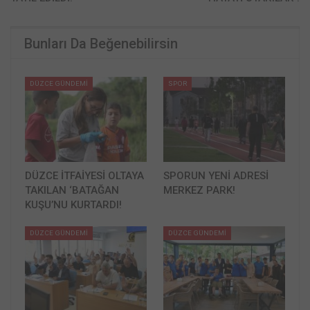
Bunları Da Beğenebilirsin
DÜZCE GÜNDEMİ
SPOR
DÜZCE İTFAİYESİ OLTAYA
SPORUN YENİ ADRESİ
TAKILAN ‘BATAĞAN
MERKEZ PARK!
KUŞU’NU KURTARDI!
DÜZCE GÜNDEMİ
DÜZCE GÜNDEMİ