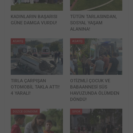
KADINLARIN BAŞARISI
TÜTÜN TARLASINDAN,
GÜNE DAMGA VURDU!
SOSYAL YAŞAM
ALANINA!
ASAYİŞ
ASAYİŞ
TIRLA ÇARPIŞAN
OTİZMLİ ÇOCUK VE
OTOMOBİL TAKLA ATTI!
BABAANNESİ SÜS
4 YARALI!
HAVUZUNDA ÖLÜMDEN
DÖNDÜ!
DÜZCE GÜNDEMİ
SPOR