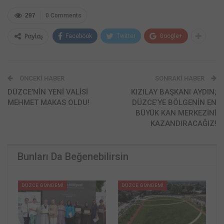
297
0 Comments
Facebook
Twitter
Google+
Paylaş
ÖNCEKI HABER
SONRAKI HABER
DÜZCE’NİN YENİ VALİSİ
KIZILAY BAŞKANI AYDIN;
MEHMET MAKAS OLDU!
DÜZCE’YE BÖLGENİN EN
BÜYÜK KAN MERKEZİNİ
KAZANDIRACAĞIZ!
Bunları Da Beğenebilirsin
DÜZCE GÜNDEMİ
DÜZCE GÜNDEMİ