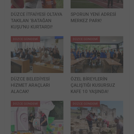
DÜZCE İTFAİYESİ OLTAYA
SPORUN YENİ ADRESİ
TAKILAN ‘BATAĞAN
MERKEZ PARK!
KUŞU’NU KURTARDI!
DÜZCE GÜNDEMİ
DÜZCE GÜNDEMİ
DÜZCE BELEDİYESİ
ÖZEL BİREYLERİN
HİZMET ARAÇLARI
ÇALIŞTIĞI KUSURSUZ
ALACAK!
KAFE 10 YAŞINDA!
DÜZCE GÜNDEMİ
DÜZCE GÜNDEMİ