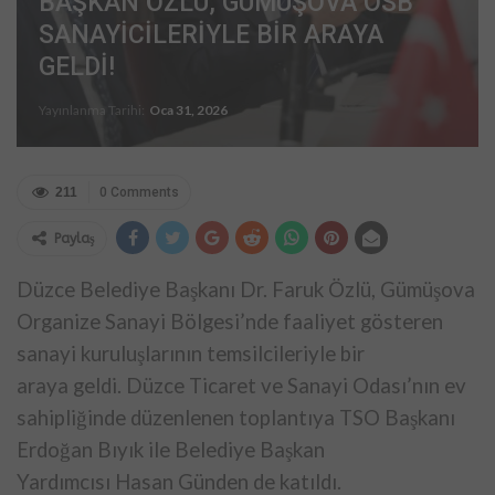
BAŞKAN ÖZLÜ, GÜMÜŞOVA OSB
SANAYİCİLERİYLE BİR ARAYA
GELDİ!
Yayınlanma Tarihi:
Oca 31, 2026
211
0 Comments
Paylaş
Düzce Belediye Başkanı Dr. Faruk Özlü, Gümüşova
Organize Sanayi
Bölgesi’nde faaliyet gösteren
sanayi kuruluşlarının temsilcileriyle bir
araya geldi. Düzce Ticaret ve Sanayi Odası’nın ev
sahipliğinde
düzenlenen toplantıya TSO Başkanı
Erdoğan Bıyık ile Belediye Başkan
Yardımcısı Hasan Günden de katıldı.