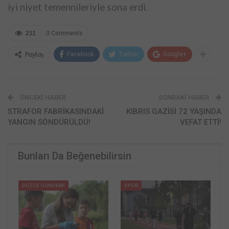
iyi niyet
temennileriyle sona erdi.
211
0 Comments
Facebook
Twitter
Google+
Paylaş
ÖNCEKI HABER
SONRAKI HABER
STRAFOR FABRİKASINDAKİ
KIBRIS GAZİSİ 72 YAŞINDA
YANGIN SÖNDÜRÜLDÜ!
VEFAT ETTİ!
Bunları Da Beğenebilirsin
DÜZCE GÜNDEMİ
SPOR