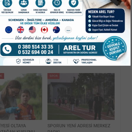
Mİ
ASAYİŞ
LASINDAN, SOSYAL
TIRLA ÇARPIŞAN OTOMOBİL
NINA!
TAKLA ATTI! 4 YARALI!
Mİ
SPOR
İYESİ OLTAYA
SPORUN YENİ ADRESİ MERKEZ