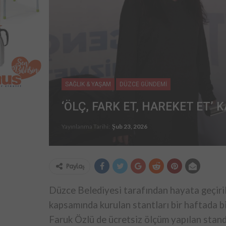
SAĞLIK & YAŞAM
DÜZCE GÜNDEMİ
‘ÖLÇ, FARK ET, HAREKET ET’
Yayınlanma Tarihi:
Şub 23, 2026
Paylaş
Düzce Belediyesi tarafından hayata geçiri
kapsamında kurulan stantları bir haftada bi
Faruk Özlü de ücretsiz ölçüm yapılan stand