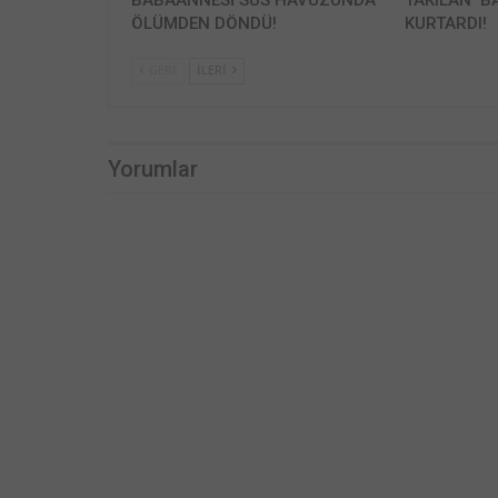
BABAANNESİ SÜS HAVUZUNDA
TAKILAN ‘B
ÖLÜMDEN DÖNDÜ!
KURTARDI!
GERI
İLERI
Yorumlar