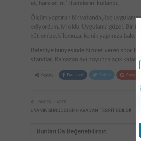
et, hareket et” ifadelerini kullandı.
Ölçüm yaptıran bir vatandaş ise uygulamad
ediyordum, iyi oldu. Uygulama güzel. Bir ik
kütlemize, kilomuza, kemik yapımıza baktıl
Belediye bünyesinde hizmet veren spor tesis
standlar, Ramazan ayı boyunca açık kalaca
Facebook
Twitter
Google+
Paylaş
ÖNCEKI HABER
UYANIK SÜRÜCÜLER HAVADAN TESPİT EDİLDİ!
Bunları Da Beğenebilirsin