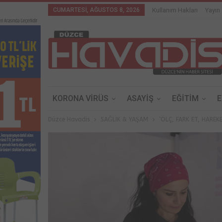
CUMARTESI, AĞUSTOS 8, 2026
Kullanım Hakları
Yayın 
KORONA VİRÜS
ASAYİŞ
EĞİTİM
Düzce Havadis
SAĞLIK & YAŞAM
‘ÖLÇ, FARK ET, HAREK