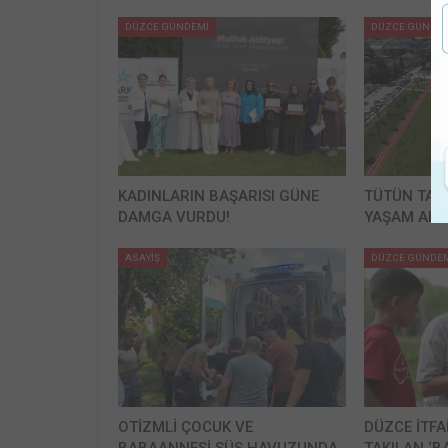
DÜZCE GÜNDEMİ
DÜZCE GÜNDE
KADINLARIN BAŞARISI GÜNE
TÜTÜN TAR
DAMGA VURDU!
YAŞAM ALA
ASAYİŞ
DÜZCE GÜNDE
OTİZMLİ ÇOCUK VE
DÜZCE İTFA