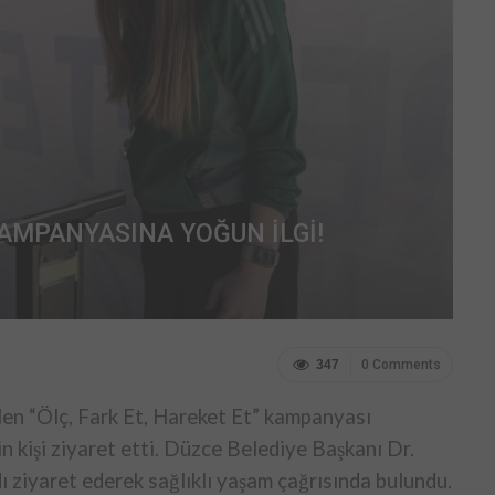
 KAMPANYASINA YOĞUN İLGİ!
347
0 Comments
len “Ölç, Fark Et, Hareket Et” kampanyası
n kişi ziyaret etti. Düzce Belediye Başkanı Dr.
ı ziyaret ederek sağlıklı yaşam çağrısında bulundu.