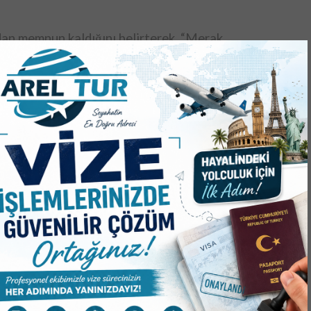
an memnun kaldığını belirterek, “Merak
i dakika sürdü, çok fazla zaman almadı. Yağ
ar. Kendimize daha dikkat etmemiz gerekiyor” dedi.
leri hakkında da vatandaşların bilgilendirildiği
k.
ReddIt
347
0 Comments
SONRAKI HABER
CEDİDİYE KENT MEYDANI 2. ETABI YÜKSELİYOR!