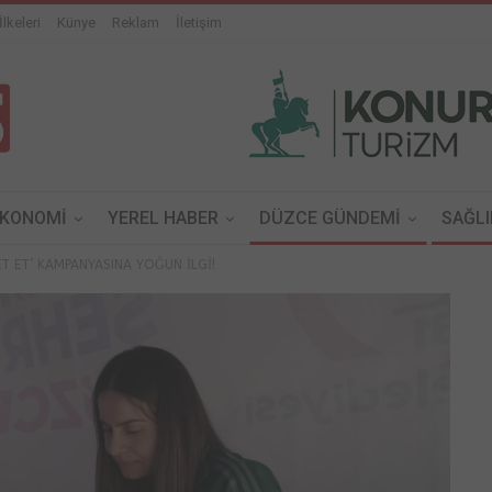
İlkeleri
Künye
Reklam
İletişim
EKONOMİ
YEREL HABER
DÜZCE GÜNDEMİ
SAĞLI
ET ET’ KAMPANYASINA YOĞUN İLGİ!