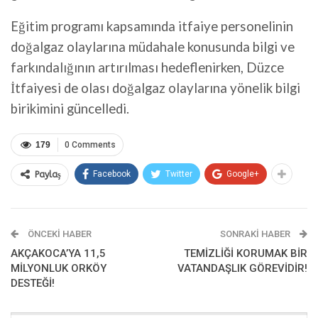
Eğitim programı kapsamında itfaiye personelinin
doğalgaz olaylarına müdahale konusunda bilgi ve
farkındalığının artırılması hedeflenirken, Düzce
İtfaiyesi de olası doğalgaz olaylarına yönelik bilgi
birikimini güncelledi.
179
0 Comments
Facebook
Twitter
Google+
Paylaş
ÖNCEKI HABER
SONRAKI HABER
AKÇAKOCA’YA 11,5
TEMİZLİĞİ KORUMAK BİR
MİLYONLUK ORKÖY
VATANDAŞLIK GÖREVİDİR!
DESTEĞİ!