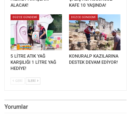
ALACAK!
KAFE 10 YAŞINDA!
DÜZCE GÜNDEMİ
DÜZCE GÜNDEMİ
5 LİTRE ATIK YAĞ
KONURALP KAZILARINA
KARŞILIĞI 1 LİTRE YAĞ
DESTEK DEVAM EDİYOR!
HEDİYE!
GERI
İLERI
Yorumlar