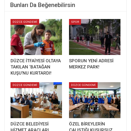
Bunları Da Beğenebilirsin
DÜZCE GÜNDEMİ
SPOR
DÜZCE İTFAİYESİ OLTAYA
SPORUN YENİ ADRESİ
TAKILAN ‘BATAĞAN
MERKEZ PARK!
KUŞU’NU KURTARDI!
DÜZCE GÜNDEMİ
DÜZCE GÜNDEMİ
DÜZCE BELEDİYESİ
ÖZEL BİREYLERİN
HİZMET ARAÇLARI
ÇALIŞTIĞI KUSURSUZ