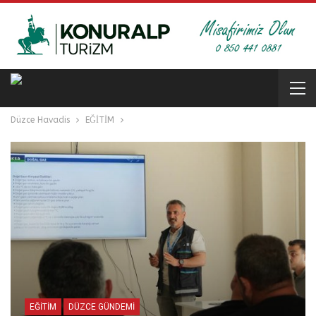
Düzce Havadis
EĞİTİM
EĞİTİM
DÜZCE GÜNDEMİ