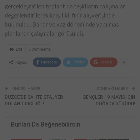
gerçekleştirilen toplantıda teşkilatın çalışmaları
değerlendirilerek karşılıklı fikir alışverişinde
bulunuldu. Bahar ve yaz döneminde yapılması
planlanan çalışmalar görüşüldü.
143
0 Comments
Facebook
Twitter
Google+
Paylaş
ÖNCEKI HABER
SONRAKI HABER
DÜZCE’DE SAHTE STAJYER
GENÇLER 19 MAYIS İÇİN
DOLANDIRICILIĞI !
DOĞADA YÜRÜDÜ!
Bunları Da Beğenebilirsin