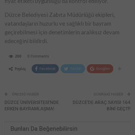
fiyat etiketi uygunluğu da kontrol ediliyor.
Düzce Belediyesi Zabıta Müdürlüğü ekipleri,
vatandaşların huzurlu ve sağlıklı bir bayram
geçirebilmesi için denetimlerin aralıksız devam
edeceğini bildirdi.
200
0 Comments
Facebook
Twitter
Google+
Paylaş
ÖNCEKI HABER
SONRAKI HABER
DÜZCE ÜNİVERSİTESİ’NDE
DÜZCE’DE ARAÇ SAYISI 164
ERKEN BAYRAMLAŞMA!
BİNİ GEÇTİ!
Bunları Da Beğenebilirsin