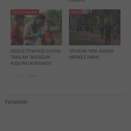
DÖNDÜ!
DÜZCE GÜNDEMİ
SPOR
DÜZCE İTFAİYESİ OLTAYA
SPORUN YENİ ADRESİ
TAKILAN ‘BATAĞAN
MERKEZ PARK!
KUŞU’NU KURTARDI!
GERI
İLERI
Yorumlar