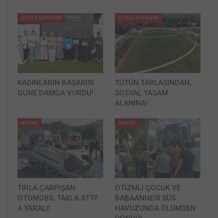
DÜZCE GÜNDEMİ
DÜZCE GÜNDEMİ
KADINLARIN BAŞARISI
TÜTÜN TARLASINDAN,
GÜNE DAMGA VURDU!
SOSYAL YAŞAM
ALANINA!
ASAYİŞ
ASAYİŞ
TIRLA ÇARPIŞAN
OTİZMLİ ÇOCUK VE
OTOMOBİL TAKLA ATTI!
BABAANNESİ SÜS
4 YARALI!
HAVUZUNDA ÖLÜMDEN