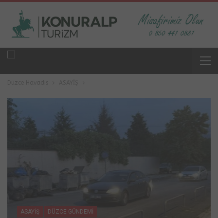
Düzce Havadis
ASAYİŞ
ASAYİŞ
DÜZCE GÜNDEMİ