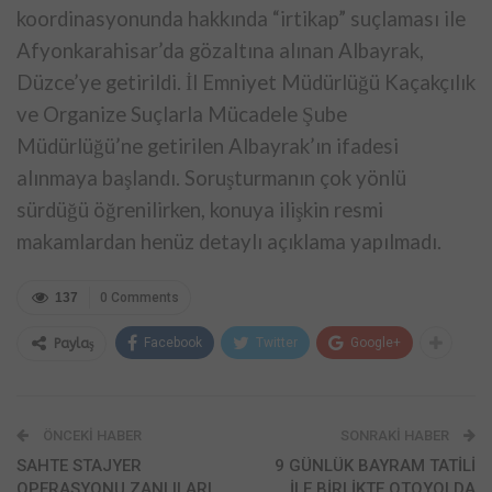
koordinasyonunda hakkında “irtikap” suçlaması ile
Afyonkarahisar’da gözaltına alınan Albayrak,
Düzce’ye getirildi. İl Emniyet Müdürlüğü Kaçakçılık
ve Organize Suçlarla Mücadele Şube
Müdürlüğü’ne getirilen Albayrak’ın ifadesi
alınmaya başlandı. Soruşturmanın çok yönlü
sürdüğü öğrenilirken, konuya ilişkin resmi
makamlardan henüz detaylı açıklama yapılmadı.
137
0 Comments
Facebook
Twitter
Google+
Paylaş
ÖNCEKI HABER
SONRAKI HABER
SAHTE STAJYER
9 GÜNLÜK BAYRAM TATİLİ
OPERASYONU ZANLILARI
İLE BİRLİKTE OTOYOLDA