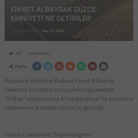
FİKRET ALBAYRAK DÜZCE
EMNİYETİ’NE GETİRİLDİ!
Yayınlanma Tarihi:
May 23, 2026
137
0 Comments
Paylaş
Akçakoca Belediye Başkanı Fikret Albayrak,
hakkında yürütülen soruşturma kapsamında
“irtikap” suçlamasıyla Afyonkarahisar’da gözaltına
alınmasının ardından Düzce’ye getirildi.
Düzce Cumhuriyet Başsavcılığının