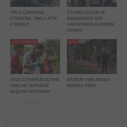
TIRLA ÇARPIŞAN
OTİZMLİ ÇOCUK VE
OTOMOBİL TAKLA ATTI!
BABAANNESİ SÜS
4 YARALI!
HAVUZUNDA ÖLÜMDEN
DÖNDÜ!
DÜZCE GÜNDEMİ
SPOR
DÜZCE İTFAİYESİ OLTAYA
SPORUN YENİ ADRESİ
TAKILAN ‘BATAĞAN
MERKEZ PARK!
KUŞU’NU KURTARDI!
GERI
İLERI