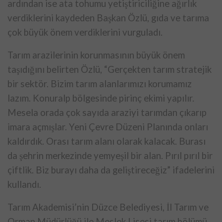
ardından ise ata tohumu yetiştiriciliğine ağırlık
verdiklerini kaydeden Başkan Özlü, gıda ve tarıma
çok büyük önem verdiklerini vurguladı.
Tarım arazilerinin korunmasının büyük önem
taşıdığını belirten Özlü, “Gerçekten tarım stratejik
bir sektör. Bizim tarım alanlarımızı korumamız
lazım. Konuralp bölgesinde pirinç ekimi yapılır.
Mesela orada çok sayıda araziyi tarımdan çıkarıp
imara açmışlar. Yeni Çevre Düzeni Planında onları
kaldırdık. Orası tarım alanı olarak kalacak. Burası
da şehrin merkezinde yemyeşil bir alan. Pırıl pırıl bir
çiftlik. Biz burayı daha da geliştireceğiz” ifadelerini
kullandı.
Tarım Akademisi’nin Düzce Belediyesi, İl Tarım ve
Orman Müdürlüğü ile Meslek Lisesi tarım bölümü