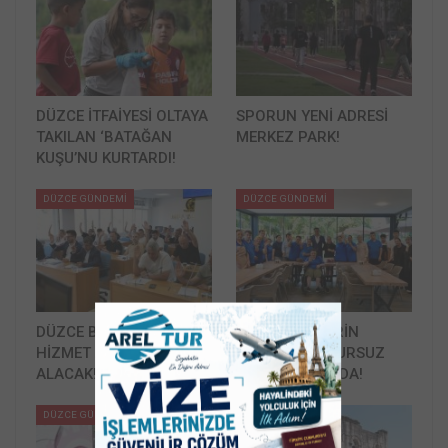
DÜZCE İTFAİYESİ OLTAYA
SPORUN YENİ ADRESİ
TAKILAN ‘BATAĞAN
MERKEZ PARK!
KUŞU’NU KURTARDI!
DÜZCE GÜNDEMİ
DÜZCE GÜNDEMİ
DÜZCE BELEDİYESİ
ÖZEL BİREYLERİN
HİZMET ARAÇLARI
ÇALIŞTIĞI KUSURSUZ
ALACAK!
KAFE 10 YAŞINDA!
DÜZCE GÜNDEMİ
DÜZCE GÜNDEMİ