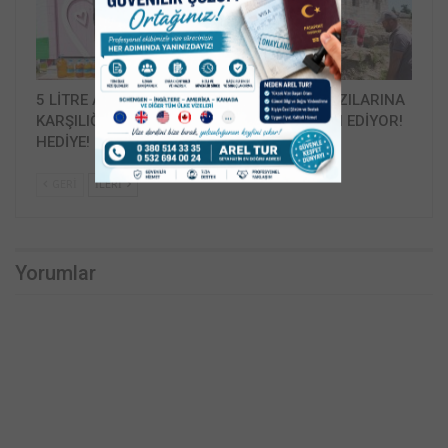
5 LİTRE ATIK YAĞ
KONURALP KAZILARINA
KARŞILIĞI 1 LİTRE YAĞ
DESTEK DEVAM EDİYOR!
HEDİYE!
GERI
İLERI
Yorumlar