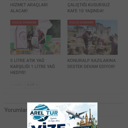
HİZMET ARAÇLARI
ÇALIŞTIĞI KUSURSUZ
ALACAK!
KAFE 10 YAŞINDA!
DÜZCE GÜNDEMİ
DÜZCE GÜNDEMİ
5 LİTRE ATIK YAĞ
KONURALP KAZILARINA
KARŞILIĞI 1 LİTRE YAĞ
DESTEK DEVAM EDİYOR!
HEDİYE!
GERI
İLERI
Yorumlar