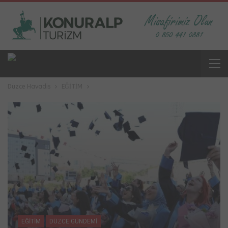
Düzce Havadis
EĞİTİM
EĞİTİM
DÜZCE GÜNDEMİ