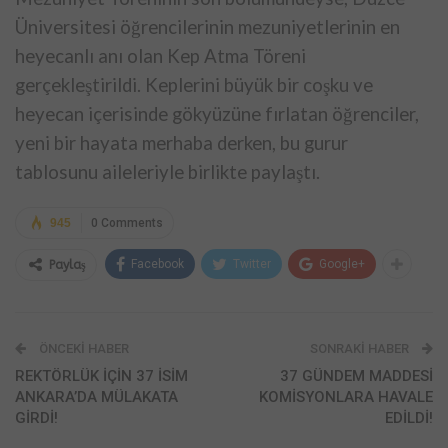
Üniversitesi öğrencilerinin mezuniyetlerinin en
heyecanlı anı olan Kep Atma Töreni
gerçekleştirildi. Keplerini büyük bir coşku ve
heyecan içerisinde gökyüzüne fırlatan öğrenciler,
yeni bir hayata merhaba derken, bu gurur
tablosunu aileleriyle birlikte paylaştı.
945
0 Comments
Facebook
Twitter
Google+
Paylaş
ÖNCEKI HABER
SONRAKI HABER
REKTÖRLÜK İÇİN 37 İSİM
37 GÜNDEM MADDESİ
ANKARA’DA MÜLAKATA
KOMİSYONLARA HAVALE
GİRDİ!
EDİLDİ!