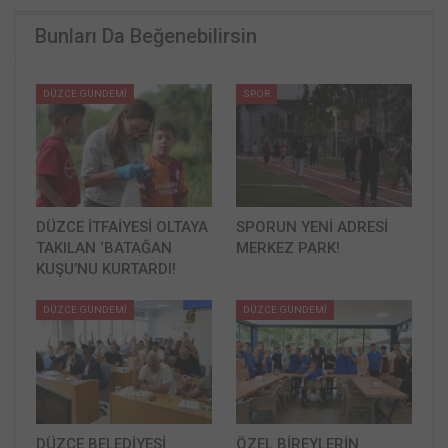
Bunları Da Beğenebilirsin
DÜZCE GÜNDEMİ
SPOR
DÜZCE İTFAİYESİ OLTAYA
SPORUN YENİ ADRESİ
TAKILAN ‘BATAĞAN
MERKEZ PARK!
KUŞU’NU KURTARDI!
DÜZCE GÜNDEMİ
DÜZCE GÜNDEMİ
DÜZCE BELEDİYESİ
ÖZEL BİREYLERİN