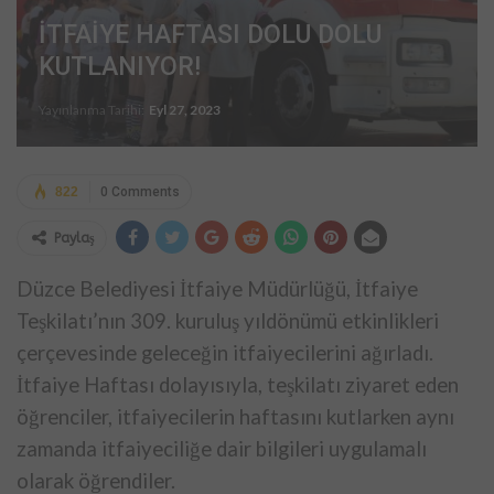
İTFAİYE HAFTASI DOLU DOLU
KUTLANIYOR!
Yayınlanma Tarihi:
Eyl 27, 2023
822
0 Comments
Paylaş
Düzce Belediyesi İtfaiye Müdürlüğü, İtfaiye
Teşkilatı’nın 309. kuruluş yıldönümü etkinlikleri
çerçevesinde geleceğin itfaiyecilerini ağırladı.
İtfaiye Haftası dolayısıyla, teşkilatı ziyaret eden
öğrenciler, itfaiyecilerin haftasını kutlarken aynı
zamanda itfaiyeciliğe dair bilgileri uygulamalı
olarak öğrendiler.