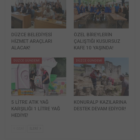
DÜZCE BELEDİYESİ
ÖZEL BİREYLERİN
HİZMET ARAÇLARI
ÇALIŞTIĞI KUSURSUZ
ALACAK!
KAFE 10 YAŞINDA!
DÜZCE GÜNDEMİ
DÜZCE GÜNDEMİ
5 LİTRE ATIK YAĞ
KONURALP KAZILARINA
KARŞILIĞI 1 LİTRE YAĞ
DESTEK DEVAM EDİYOR!
HEDİYE!
GERI
İLERI