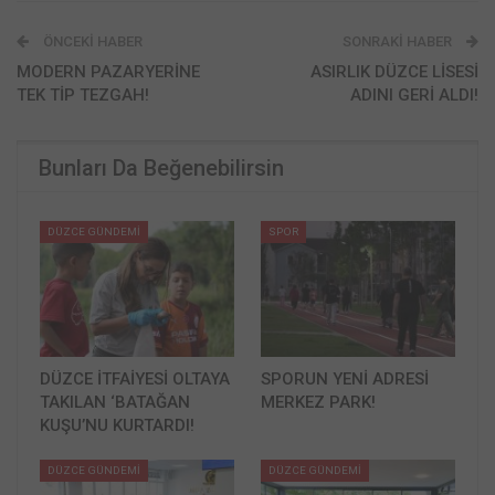
ÖNCEKI HABER
SONRAKI HABER
MODERN PAZARYERİNE
ASIRLIK DÜZCE LİSESİ
TEK TİP TEZGAH!
ADINI GERİ ALDI!
Bunları Da Beğenebilirsin
DÜZCE GÜNDEMİ
SPOR
DÜZCE İTFAİYESİ OLTAYA
SPORUN YENİ ADRESİ
TAKILAN ‘BATAĞAN
MERKEZ PARK!
KUŞU’NU KURTARDI!
DÜZCE GÜNDEMİ
DÜZCE GÜNDEMİ