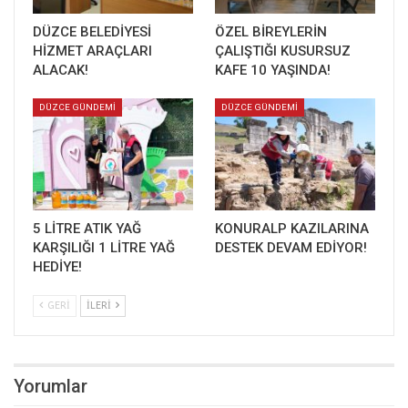
DÜZCE BELEDİYESİ
ÖZEL BİREYLERİN
HİZMET ARAÇLARI
ÇALIŞTIĞI KUSURSUZ
ALACAK!
KAFE 10 YAŞINDA!
DÜZCE GÜNDEMİ
DÜZCE GÜNDEMİ
5 LİTRE ATIK YAĞ
KONURALP KAZILARINA
KARŞILIĞI 1 LİTRE YAĞ
DESTEK DEVAM EDİYOR!
HEDİYE!
GERI
İLERI
Yorumlar