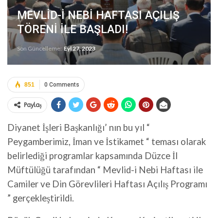
MEVLİD-İ NEBİ HAFTASI AÇILIŞ
TÖRENİ İLE BAŞLADI!
Son Güncelleme:
Eyl 27, 2023
851
0 Comments
Paylaş
Diyanet İşleri Başkanlığı’ nın bu yıl “
Peygamberimiz, İman ve İstikamet “ teması olarak
belirlediği programlar kapsamında Düzce İl
Müftülüğü tarafından “ Mevlid-i Nebi Haftası ile
Camiler ve Din Görevlileri Haftası Açılış Programı
” gerçekleştirildi.