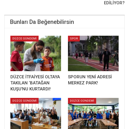
EDİLİYOR?
Bunları Da Beğenebilirsin
DÜZCE GÜNDEMİ
SPOR
DÜZCE İTFAİYESİ OLTAYA
SPORUN YENİ ADRESİ
TAKILAN ‘BATAĞAN
MERKEZ PARK!
KUŞU’NU KURTARDI!
DÜZCE GÜNDEMİ
DÜZCE GÜNDEMİ