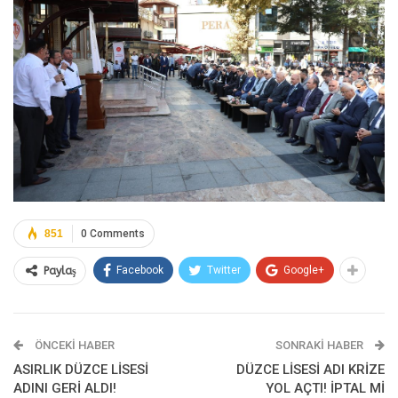
851
0 Comments
Facebook
Twitter
Google+
Paylaş
ÖNCEKI HABER
SONRAKI HABER
ASIRLIK DÜZCE LİSESİ
DÜZCE LİSESİ ADI KRİZE
ADINI GERİ ALDI!
YOL AÇTI! İPTAL Mİ