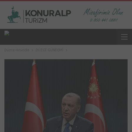
Düzce Havadis
DÜZCE GÜNDEMİ