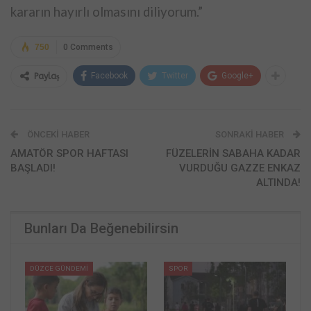
kararın hayırlı olmasını diliyorum.”
750
0 Comments
Facebook
Twitter
Google+
Paylaş
ÖNCEKI HABER
SONRAKI HABER
AMATÖR SPOR HAFTASI
FÜZELERİN SABAHA KADAR
BAŞLADI!
VURDUĞU GAZZE ENKAZ
ALTINDA!
Bunları Da Beğenebilirsin
DÜZCE GÜNDEMİ
SPOR