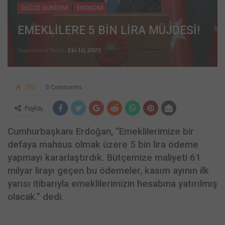
DÜZCE GÜNDEMİ
EKONOMİ
EMEKLİLERE 5 BİN LİRA MÜJDESİ!
Yayınlanma Tarihi:
Eki 10, 2023
750
0 Comments
Paylaş
Cumhurbaşkanı Erdoğan, “Emeklilerimize bir
defaya mahsus olmak üzere 5 bin lira ödeme
yapmayı kararlaştırdık. Bütçemize maliyeti 61
milyar lirayı geçen bu ödemeler, kasım ayının ilk
yarısı itibarıyla emeklilerimizin hesabına yatırılmış
olacak.” dedi.