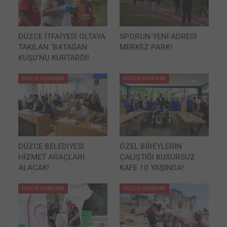
DÜZCE İTFAİYESİ OLTAYA
SPORUN YENİ ADRESİ
TAKILAN ‘BATAĞAN
MERKEZ PARK!
KUŞU’NU KURTARDI!
DÜZCE GÜNDEMİ
DÜZCE GÜNDEMİ
DÜZCE BELEDİYESİ
ÖZEL BİREYLERİN
HİZMET ARAÇLARI
ÇALIŞTIĞI KUSURSUZ
ALACAK!
KAFE 10 YAŞINDA!
DÜZCE GÜNDEMİ
DÜZCE GÜNDEMİ