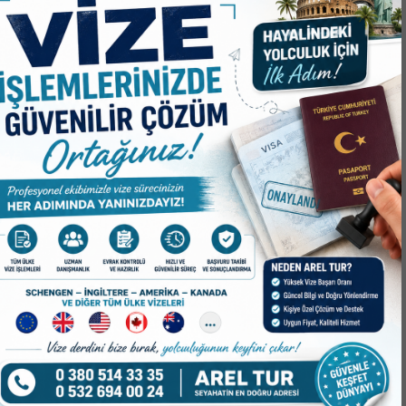
DÜZCE GÜNDEMİ
Nİ ADRESİ MERKEZ
DÜZCE BELEDİYESİ HİZMET
ARAÇLARI ALACAK!
Mİ
DÜZCE GÜNDEMİ