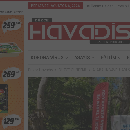
PERŞEMBE, AĞUSTOS 6, 2026
Kullanım Hakları
Yayın İl
KORONA VİRÜS
ASAYİŞ
EĞİTİM
Düzce Havadis
DÜZCE GÜNDEMİ
ALABALIK YAVRULARI S