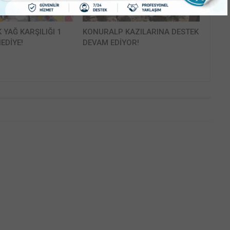
K YAĞ KARŞILIĞI 1
KONURALP KAZILARINA DESTEK
EDİYE!
DEVAM EDİYOR!