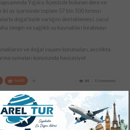
 kapsamında Yığılca ilçemizde bulunan dere ve
iki ay içerisinde toplam 57 bin 500 kırmızı
alarla doğal balık varlığını desteklemeyi, sucul
ha zengin ve sağlıklı su kaynakları bırakmayı
naklarını ve doğal yaşamı korumaları, avcılıkta
larına uymaları konusunda hassasiyet
ReddIt
94
0 Comments
SONRAKI HABER
DÜZCE İÇİN 100 PROJE” ELE ALINDI!