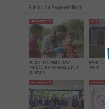
Bunları Da Beğenebilirsin
DÜZCE GÜNDEMİ
SPOR
DÜZCE İTFAİYESİ OLTAYA
SPORUN YE
TAKILAN ‘BATAĞAN KUŞU’NU
PARK!
KURTARDI!
DÜZCE GÜNDEMİ
DÜZCE GÜNDE