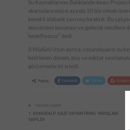
Su Kaynaklarının Balıklandırılması Projesi
akarsulara mayıs ayında 50 bin olmak üzere 
benekli alabalık yavrusu bıraktık. Bu çalışm
ekosistemi korumayı ve gelecek nesillere da
hedefliyoruz” dedi.
İl Müdürü Uzun ayrıca, vatandaşların su kay
belirlenen dönem, boy ve miktar sınırlama
göstermelerini istedi.
Facebook
Twitter
Google+
Paylaş
ÖNCEKI HABER
1. KONURALP GAZİ ORYANTRİNG YARIŞLARI
YAPILDI!