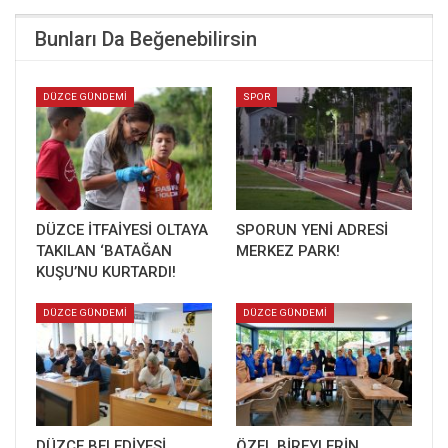
Bunları Da Beğenebilirsin
DÜZCE GÜNDEMİ
SPOR
DÜZCE İTFAİYESİ OLTAYA
SPORUN YENİ ADRESİ
TAKILAN ‘BATAĞAN
MERKEZ PARK!
KUŞU’NU KURTARDI!
DÜZCE GÜNDEMİ
DÜZCE GÜNDEMİ
DÜZCE BELEDİYESİ
ÖZEL BİREYLERİN