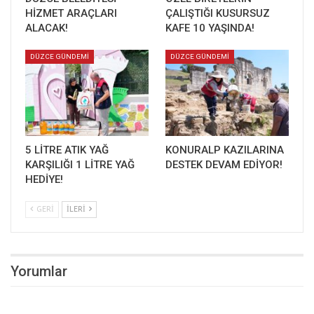
HİZMET ARAÇLARI
ÇALIŞTIĞI KUSURSUZ
ALACAK!
KAFE 10 YAŞINDA!
DÜZCE GÜNDEMİ
DÜZCE GÜNDEMİ
5 LİTRE ATIK YAĞ
KONURALP KAZILARINA
KARŞILIĞI 1 LİTRE YAĞ
DESTEK DEVAM EDİYOR!
HEDİYE!
GERI
İLERI
Yorumlar