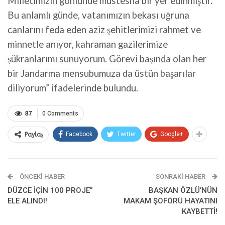
Milletimizin gönlünde müstesna bir yer edinmiştir.
Bu anlamlı günde, vatanımızın bekası uğruna
canlarını feda eden aziz şehitlerimizi rahmet ve
minnetle anıyor, kahraman gazilerimize
şükranlarımı sunuyorum. Görevi başında olan her
bir Jandarma mensubumuza da üstün başarılar
diliyorum” ifadelerinde bulundu.
87
0 Comments
Facebook
Twitter
Google+
Paylaş
ÖNCEKI HABER
SONRAKI HABER
DÜZCE İÇİN 100 PROJE”
BAŞKAN ÖZLÜ’NÜN
ELE ALINDI!
MAKAM ŞOFÖRÜ HAYATINI
KAYBETTİ!